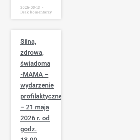
2026-05-13
Brak komentarzy
Silna,
zdrowa,
świadoma
-MAMA –
wydarzenie
profilaktyczne
– 21 maja
2026 r. od
godz.