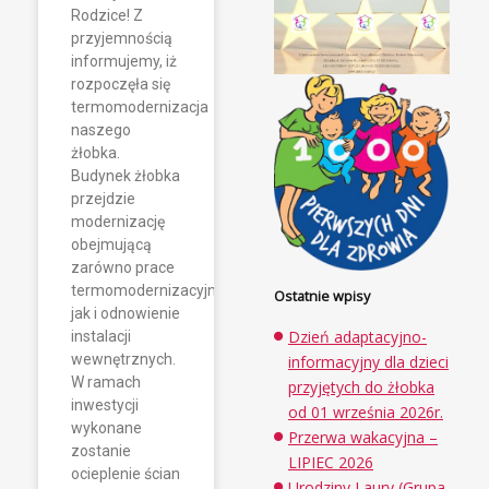
Rodzice! Z
przyjemnością
informujemy, iż
rozpoczęła się ​
termomodernizacja
naszego
żłobka.
Budynek żłobka
przejdzie
modernizację
obejmującą
zarówno prace
termomodernizacyjne,
Ostatnie
wpisy
jak i odnowienie
Dzień adaptacyjno-
instalacji
wewnętrznych.
informacyjny dla dzieci
W ramach
przyjętych do żłobka
inwestycji
od 01 września 2026r.
wykonane
Przerwa wakacyjna –
zostanie
LIPIEC 2026
ocieplenie ścian
Urodziny Laury (Grupa