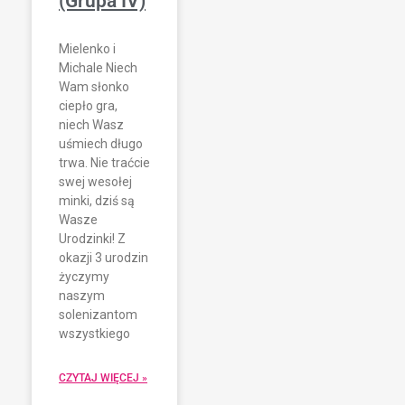
(Grupa IV)
Mielenko i
Michale Niech
Wam słonko
ciepło gra,
niech Wasz
uśmiech długo
trwa. Nie traćcie
swej wesołej
minki, dziś są
Wasze
Urodzinki! Z
okazji 3 urodzin
życzymy
naszym
solenizantom
wszystkiego
CZYTAJ WIĘCEJ »