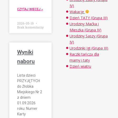
IV)
CZYTAJ WIĘCEJ »
Wakacje
Dzień TATY (Grupa III)
2026-05-19
Urodziny Maćka i
Brak komentarzy
Mieszka (Grupa IV)
Urodziny Saszy (Grupa
IV)
Urodzinki Igi (Grupa III)
Wyniki
Raczki tańczą dla
mamy i taty
naboru
Dzień wiatru
Lista dzieci
PRZYJĘTYCH
do Żłobka
Miejskiego Nr 2
z dniem
01.09.2026
roku: Numer
Karty