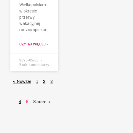
Wielkopolskim
w okresie
przerwy
wakacyjnej
rodzic/opiekun
CZYTAJ WIĘCEJ »
2026-05-08
Brak komentarzy
« Nowsze
1
2
3
4
5
Starsze »