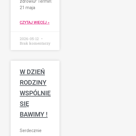
zdrowiu!”Termin:
21 maja
CZYTAJ WIĘCEJ »
2026-05-12
Brak komentarzy
W DZIEŃ
RODZINY
WSPÓLNIE
SIĘ
BAWIMY !
Serdecznie